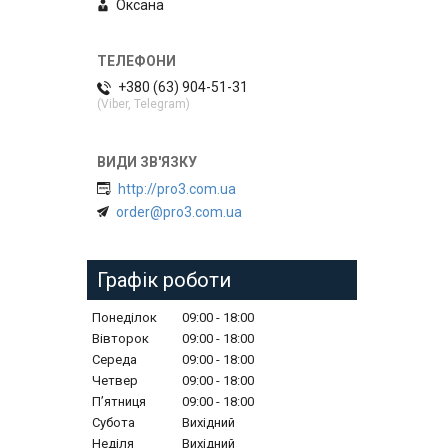
Оксана
+380 (63) 904-51-31
(Viber, Telegram)
http://pro3.com.ua
order@pro3.com.ua
Графік роботи
Понеділок
09:00
18:00
Вівторок
09:00
18:00
Середа
09:00
18:00
Четвер
09:00
18:00
Пʼятниця
09:00
18:00
Субота
Вихідний
Неділя
Вихідний