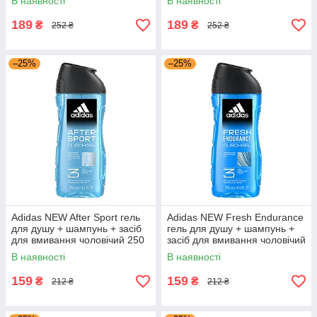
В наявності
В наявності
189
189
₴
₴
252 ₴
252 ₴
–25%
–25%
Adidas NEW After Sport гель
Adidas NEW Fresh Endurance
для душу + шампунь + засіб
гель для душу + шампунь +
для вмивання чоловічий 250
засіб для вмивання чоловічий
мл
250 мл
В наявності
В наявності
159
159
₴
₴
212 ₴
212 ₴