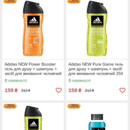
–25%
–25%
Adidas NEW Power Booster
Adidas NEW Pure Game гель
гель для душу + шампунь +
для душу + шампунь + засіб
засіб для вмивання чоловічий
для вмивання чоловічий 250
250 мл
мл
В наявності
В наявності
159
159
₴
₴
212 ₴
212 ₴
–25%
–25%