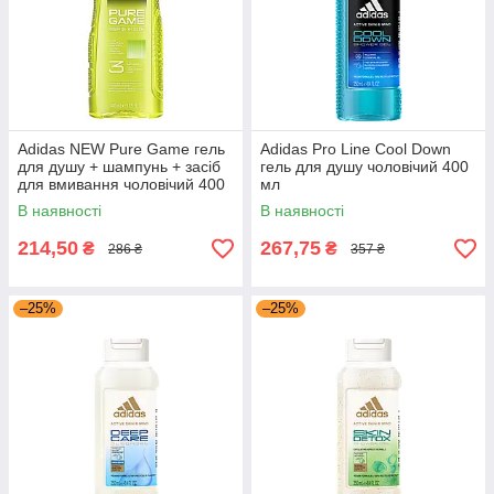
Adidas NEW Pure Game гель
Adidas Pro Line Cool Down
для душу + шампунь + засіб
гель для душу чоловічий 400
для вмивання чоловічий 400
мл
мл
В наявності
В наявності
214,50
267,75
₴
₴
286 ₴
357 ₴
–25%
–25%