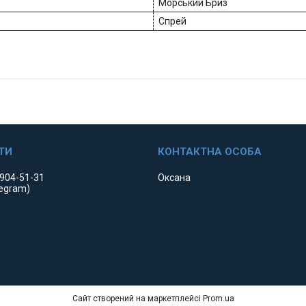
Морський Бриз
Спрей
 904-51-31
Оксана
legram)
Сайт створений на маркетплейсі
Prom.ua