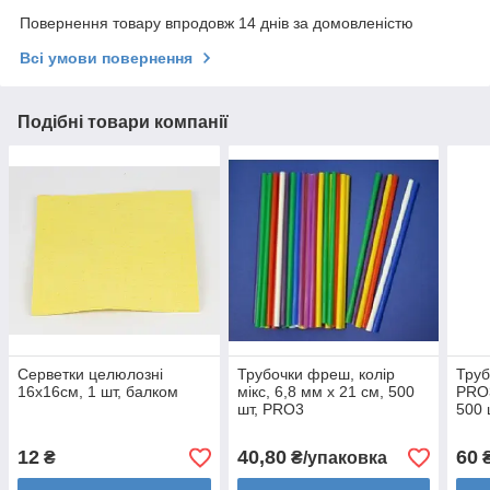
Повернення товару впродовж 14 днів за домовленістю
Всі умови повернення
Подібні товари компанії
Серветки целюлозні
Трубочки фреш, колір
Труб
16х16см, 1 шт, балком
мікс, 6,8 мм х 21 см, 500
PRO3
шт, PRO3
500 
12
40,80
60
₴
₴/упаковка
₴