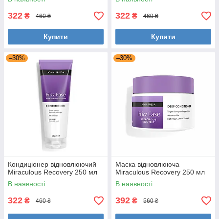
322
322
₴
₴
460 ₴
460 ₴
Купити
Купити
–30%
–30%
Кондиціонер відновлюючий
Маска відновлююча
Miraculous Recovery 250 мл
Miraculous Recovery 250 мл
В наявності
В наявності
322
392
₴
₴
460 ₴
560 ₴