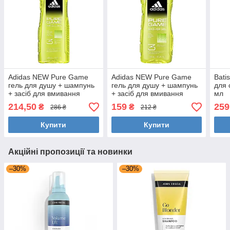
Adidas NEW Pure Game
Adidas NEW Pure Game
Bati
гель для душу + шампунь
гель для душу + шампунь
для 
+ засіб для вмивання
+ засіб для вмивання
мл
чоловічий 400 мл
чоловічий 250 мл
214,50
159
259
₴
₴
286 ₴
212 ₴
Купити
Купити
Акційні пропозиції та новинки
–30%
–30%