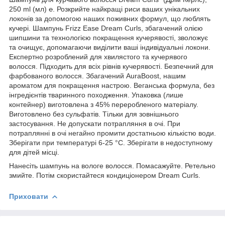
250 ml (мл) ℮. Розкрийте найкращі риси ваших унікальних
локонів за допомогою наших поживних формул, що люблять
кучері. Шампунь Frizz Ease Dream Curls, збагачений олією
шипшини та технологією покращення кучерявості, зволожує
та очищує, допомагаючи виділити ваші індивідуальні локони.
Експертно розроблений для хвилястого та кучерявого
волосся. Підходить для всіх рівнів кучерявості. Безпечний для
фарбованого волосся. Збагачений AuraBoost, нашим
ароматом для покращення настрою. Веганська формула, без
інгредієнтів тваринного походження. Упаковка (лише
контейнер) виготовлена ​​з 45% переробленого матеріалу.
Виготовлено без сульфатів. Тільки для зовнішнього
застосування. Не допускати потрапляння в очі. При
потраплянні в очі негайно промити достатньою кількістю води.
Зберігати при температурі 6-25 °C. Зберігати в недоступному
для дітей місці.
Нанесіть шампунь на вологе волосся. Помасажуйте. Ретельно
змийте. Потім скористайтеся кондиціонером Dream Curls.
Приховати