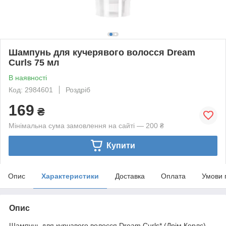
Шампунь для кучерявого волосся Dream
Curls 75 мл
В наявності
Код: 2984601
Роздріб
169
₴
Мінімальна сума замовлення на сайті — 200 ₴
Купити
Опис
Характеристики
Доставка
Оплата
Умови 
Опис
Шампунь для курчавого волосся Dream Curls* (Дрім Керлс),