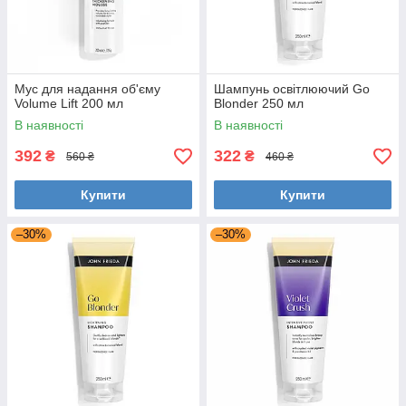
Мус для надання об'єму
Шампунь освітлюючий Go
Volume Lift 200 мл
Blonder 250 мл
В наявності
В наявності
392
322
₴
₴
560 ₴
460 ₴
Купити
Купити
–30%
–30%