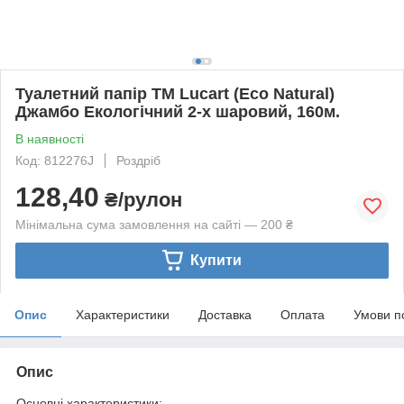
Туалетний папір ТМ Lucart (Eco Natural)
Джамбо Екологічний 2-х шаровий, 160м.
В наявності
Код: 812276J
Роздріб
128,40
₴/рулон
Мінімальна сума замовлення на сайті — 200 ₴
Купити
Опис
Характеристики
Доставка
Оплата
Умови п
Опис
Основні характеристики: