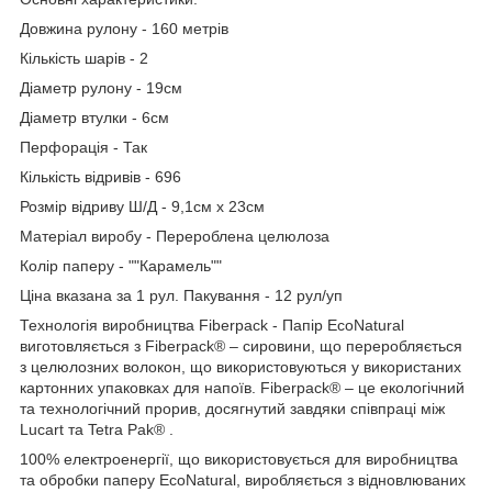
Довжина рулону - 160 метрів
Кількість шарів - 2
Діаметр рулону - 19см
Діаметр втулки - 6см
Перфорація - Так
Кількість відривів - 696
Розмір відриву Ш/Д - 9,1см х 23см
Матеріал виробу - Перероблена целюлоза
Колір паперу - ""Карамель""
Ціна вказана за 1 рул. Пакування - 12 рул/уп
Технологія виробництва Fiberpack - Папір EcoNatural
виготовляється з Fiberpack® – сировини, що переробляється
з целюлозних волокон, що використовуються у використаних
картонних упаковках для напоїв. Fiberpack® – це екологічний
та технологічний прорив, досягнутий завдяки співпраці між
Lucart та Tetra Pak® .
100% електроенергії, що використовується для виробництва
та обробки паперу EcoNatural, виробляється з відновлюваних