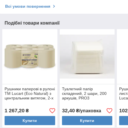
Всі умови повернення
Подібні товари компанії
Рушники паперові в рулоні
Туалетний папір
Рушн
ТМ Lucart (Eco Natural) з
складений, 2 шари, 200
лист
центральним витягом, 2-х
аркушів, PRO3
Luca
шаровий, 150 м
шаро
1 267,20
32,40
102
₴
₴/упаковка
Купити
Купити