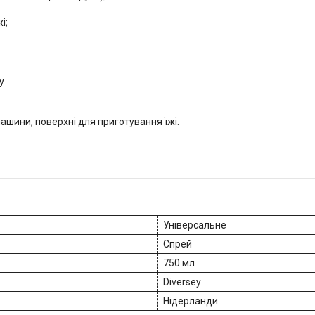
і;
у
машини, поверхні для приготування їжі.
Універсальне
Спрей
750 мл
Diversey
Нідерланди