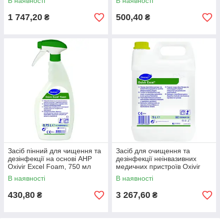
В наявності
В наявності
1 747,20
500,40
₴
₴
Засіб пінний для чищення та
Засіб для очищення та
дезінфекції на основі AHP
дезінфекції неінвазивних
Oxivir Excel Foam, 750 мл
медичних пристроїв Oxivir
Excel CE, 5 л.
В наявності
В наявності
430,80
3 267,60
₴
₴