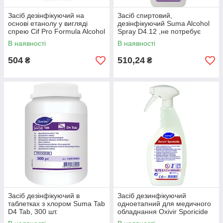
Засіб дезінфікуючий на
Засіб спиртовий,
основі етанолу у вигляді
дезінфікуючий Suma Alcohol
спрею Cif Pro Formula Alcohol
Spray D4.12 ,не потребує
Spray D4.12, 750 мл.
змивання, 0,75 л.
В наявності
В наявності
504
510,24
₴
₴
Засіб дезінфікуючий в
Засіб дезинфікуючий
таблетках з хлором Suma Tab
одноетапний для медичного
D4 Tab, 300 шт.
обладнання Oxivir Sporicide
Spray, 750 мл